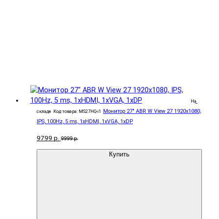
На
Монитор 27" ABR W View 27 1920x1080,
складе
Код товара: MS27HQ-i1
IPS, 100Hz, 5 ms, 1xHDMI, 1xVGA, 1xDP
9799 р.
9999 р.
Купить