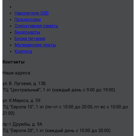
Накопители SSD
Процессоры
Оперативная память
Видеокарты
Блоки питания
Материнские платы
Корпуса
Контакты
Наши адреса:
ул. В. Луговая, д. 13В.
ТЦ "Центральный", 1 эт (каждый день с 9:00 до 19:00)
ул. К.Маркса, д. 59.
ТЦ "Европа 10", 1 эт (пн-чт с 10:00 до 20:00, пт-вс с 10:00 до
21:00)
пр-т Дружбы, д. 9А
ТЦ "Европа 20", 1 эт (каждый день с 10:00 до 20:00)