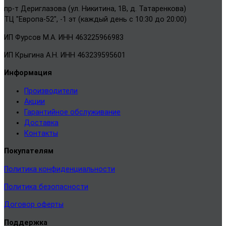
пр-т Дериглазова (ул. Никитина, 1В, д. Татаренкова)
ТЦ "Европа-52", -1 эт (каждый день с 10:30 до 20:00)
ИП Фурсов М.А. ИНН 463225966983
ИП Крыгина А.Н. ИНН 463239595601
Информация
Производители
Акции
Гарантийное обслуживание
Доставка
Контакты
Покупателям
Политика конфиденциальности
Политика безопасности
Договор оферты
Поддержка