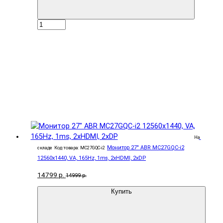
На
Монитор 27" ABR MC27GQC-i2
складе
Код товара: MC27GQC-i2
12560x1440, VA, 165Hz, 1ms, 2xHDMI, 2xDP
14799 р.
14999 р.
Купить