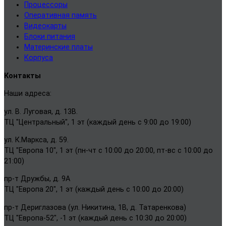
Процессоры
Оперативная память
Видеокарты
Блоки питания
Материнские платы
Корпуса
Контакты
Наши адреса:
ул. В. Луговая, д. 13В.
ТЦ "Центральный", 1 эт (каждый день с 9:00 до 19:00)
ул. К.Маркса, д. 59.
ТЦ "Европа 10", 1 эт (пн-чт с 10:00 до 20:00, пт-вс с 10:00 до
21:00)
пр-т Дружбы, д. 9А
ТЦ "Европа 20", 1 эт (каждый день с 10:00 до 20:00)
пр-т Дериглазова (ул. Никитина, 1В, д. Татаренкова)
ТЦ "Европа-52", -1 эт (каждый день с 10:30 до 20:00)