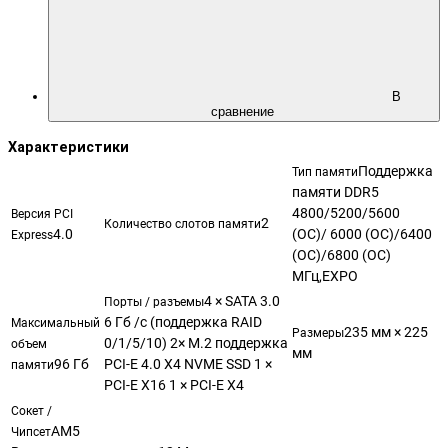
В
сравнение
Характеристики
Поддержка
Тип памяти
памяти DDR5
4800/5200/5600
Версия PCI
2
Количество слотов памяти
4.0
(OC)/ 6000 (OC)/6400
Express
(OC)/6800 (OC)
МГц,EXPO
4 × SATA 3.0
Порты / разъемы
6 Гб /с (поддержка RAID
Максимальный
235 мм × 225
Размеры
0/1/5/10) 2× M.2 поддержка
объем
мм
96 Гб
PCI-E 4.0 X4 NVME SSD 1 ×
памяти
PCI-E X16 1 × PCI-E X4
Сокет /
AM5
Чипсет