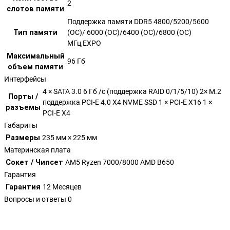
2
слотов памяти
Поддержка памяти DDR5 4800/5200/5600
Тип памяти
(OC)/ 6000 (OC)/6400 (OC)/6800 (OC)
МГц,EXPO
Максимальный
96 Гб
объем памяти
Интерфейсы
4 × SATA 3.0 6 Гб /с (поддержка RAID 0/1/5/10) 2× M.2
Порты /
поддержка PCI-E 4.0 X4 NVME SSD 1 × PCI-E X16 1 ×
разъемы
PCI-E X4
Габариты
Размеры
235 мм × 225 мм
Материнская плата
Сокет / Чипсет
AM5 Ryzen 7000/8000 AMD B650
Гарантия
Гарантия
12 Месяцев
Вопросы и ответы
0