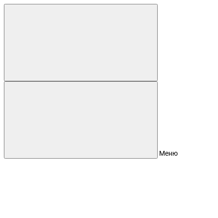
Для клиентов всех банков
Разбейте
оплату
на части
без переплат
График платежей
Меню
Сегодня
25
%