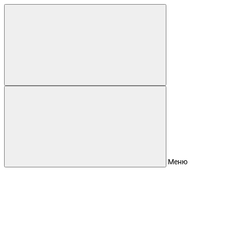
Для клиентов всех банков
Разбейте
оплату
на части
без переплат
График платежей
Меню
Сегодня
25
%