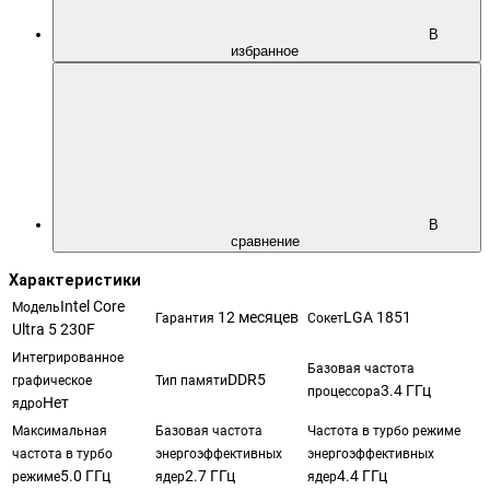
В
избранное
В
сравнение
Характеристики
Intel Core
Модель
12 месяцев
LGA 1851
Гарантия
Сокет
Ultra 5 230F
Интегрированное
Базовая частота
DDR5
графическое
Тип памяти
3.4 ГГц
процессора
Нет
ядро
Максимальная
Базовая частота
Частота в турбо режиме
частота в турбо
энергоэффективных
энергоэффективных
5.0 ГГц
2.7 ГГц
4.4 ГГц
режиме
ядер
ядер