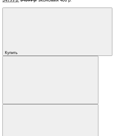
34199 р.
34599 р.
экономия 400 р.
Купить