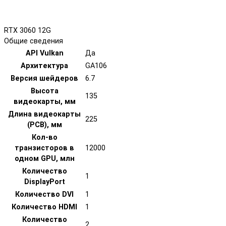
RTX 3060 12G
Общие сведения
API Vulkan
Да
Архитектура
GA106
Версия шейдеров
6.7
Высота
135
видеокарты, мм
Длина видеокарты
225
(PCB), мм
Кол-во
транзисторов в
12000
одном GPU, млн
Количество
1
DisplayPort
Количество DVI
1
Количество HDMI
1
Количество
2