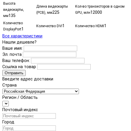
Высота
Длина видеокарты
Кол-во транзисторов в одном
видеокарты,
225
12000
(PCB), мм
GPU, млн
135
мм
Количество
1
1
Количество DVI
Количество HDMI
1
DisplayPort
Все характеристики
Нашли дешевле?
Ваше имя:
Эл. почта
Ваш телефон:
Ссылка на товар
Отправить
Введите адрес доставки
Страна
Регион / Область
Почтовый индекс
Город