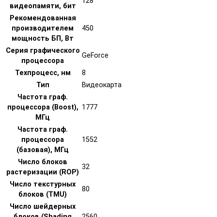
128
видеопамяти, бит
Рекомендованная
производителем
450
мощность БП, Вт
Серия графического
GeForce
процессора
Техпроцесс, нм
8
Тип
Видеокарта
Частота граф.
процессора (Boost),
1777
МГц
Частота граф.
процессора
1552
(базовая), МГц
Число блоков
32
растеризации (ROP)
Число текстурных
80
блоков (TMU)
Число шейдерных
блоков (Shading
2560