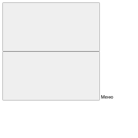
Для клиентов всех банков
Разбейте
оплату
на части
без переплат
График платежей
Меню
Сегодня
25
%