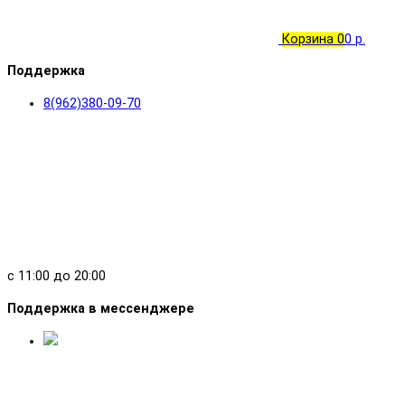
об оплате Плайтом
Корзина
0
0 р.
Поддержка
8(962)380-09-70
Остались вопросы?
25
8 800 302-02-51
plait.ru
раз в 2
недели
с 11:00 до 20:00
Поддержка в мессенджере