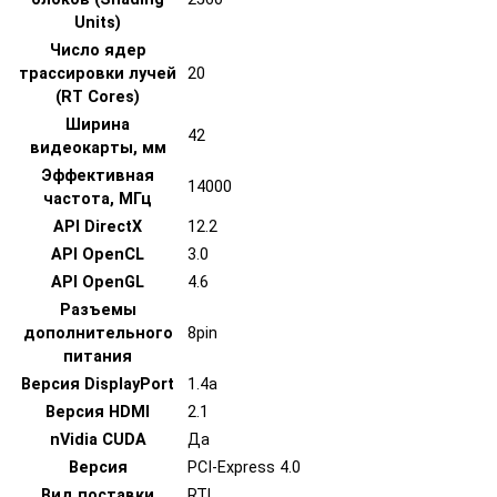
Units)
Число ядер
трассировки лучей
20
(RT Cores)
Ширина
42
видеокарты, мм
Эффективная
14000
частота, МГц
API DirectX
12.2
API OpenCL
3.0
API OpenGL
4.6
Разъемы
дополнительного
8pin
питания
Версия DisplayPort
1.4a
Версия HDMI
2.1
nVidia CUDA
Да
Версия
PCI-Express 4.0
Вид поставки
RTL