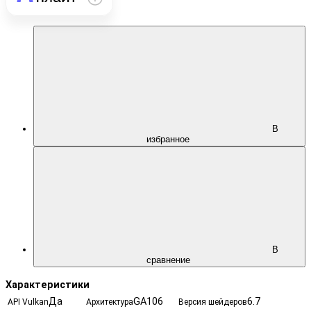
В
избранное
В
сравнение
Характеристики
Да
GA106
6.7
API Vulkan
Архитектура
Версия шейдеров