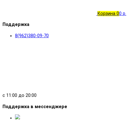
об оплате Плайтом
Корзина
0
0 р.
Поддержка
8(962)380-09-70
Остались вопросы?
25
8 800 302-02-51
раз в 2 недели
plait.ru
с 11:00 до 20:00
Поддержка в мессенджере