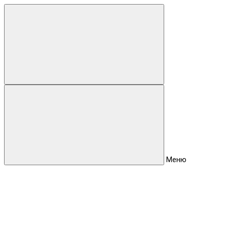
Для клиентов всех банков
Разбейте
оплату
на части
без переплат
График платежей
Меню
Сегодня
25
%