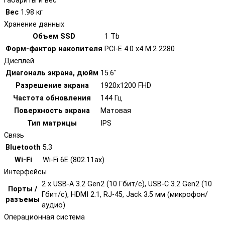
Габариты и вес
Вес
1.98 кг
Хранение данных
Объем SSD
1 Tb
Форм-фактор накопителя
PCI-E 4.0 x4 M.2 2280
Дисплей
Диагональ экрана, дюйм
15.6"
Разрешение экрана
1920x1200 FHD
Частота обновления
144 Гц
Поверхность экрана
Матовая
Тип матрицы
IPS
Связь
Bluetooth
5.3
Wi-Fi
Wi-Fi 6E (802.11ax)
Интерфейсы
2 x USB-A 3.2 Gen2 (10 Гбит/с), USB-C 3.2 Gen2 (10
Порты /
Гбит/с), HDMI 2.1, RJ-45, Jack 3.5 мм (микрофон/
разъемы
аудио)
Операционная система