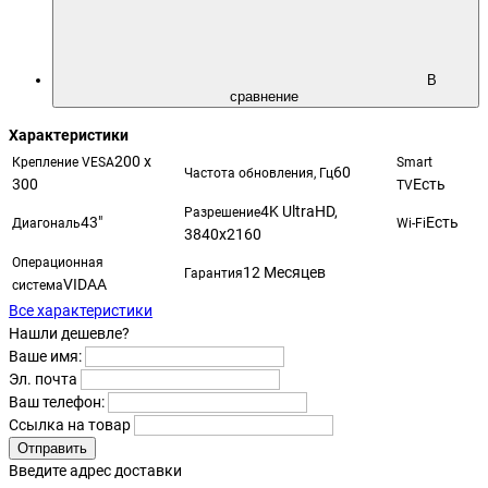
В
сравнение
Характеристики
200 x
Крепление VESA
Smart
60
Частота обновления, Гц
300
Есть
TV
4K UltraHD,
Разрешение
43"
Есть
Диагональ
Wi-Fi
3840x2160
Операционная
12 Месяцев
Гарантия
VIDAA
система
Все характеристики
Нашли дешевле?
Ваше имя:
Эл. почта
Ваш телефон:
Ссылка на товар
Отправить
Введите адрес доставки