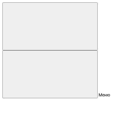
Для клиентов всех банков
Разбейте
оплату
на части
без переплат
График платежей
Меню
Сегодня
25
%