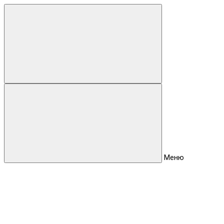
Для клиентов всех банков
Разбейте
оплату
на части
без переплат
График платежей
Меню
Сегодня
25
%