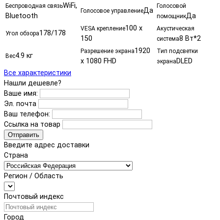
WiFi,
Беспроводная связь
Голосовой
Да
Голосовое управление
Bluetooth
Да
помощник
100 x
VESA крепление
Акустическая
178/178
Угол обзора
150
8 Вт*2
система
1920
Разрешение экрана
Тип подсветки
4.9 кг
Вес
x 1080 FHD
DLED
экрана
Все характеристики
Нашли дешевле?
Ваше имя:
Эл. почта
Ваш телефон:
Ссылка на товар
Отправить
Введите адрес доставки
Страна
Регион / Область
Почтовый индекс
Город